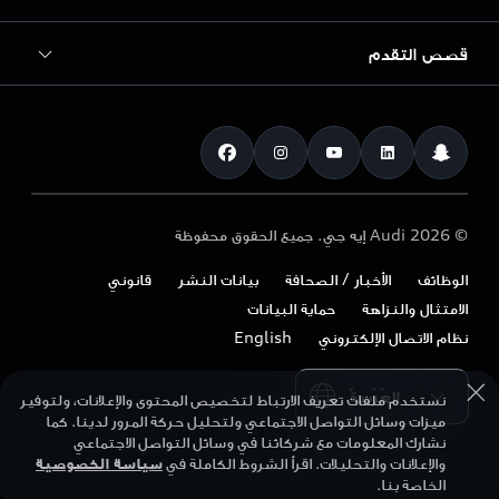
السيارات المستعملة
ضمان Audi
قصص التقدم
التنقل الكهربائي
تأجير Audi
القطع والإكسسوارات
الأخبار والصحافة
عروض خاصة
نظرة عامة
الفوائد والمجموعات
Audi exclusive
تسوّق الإكسسوارات
التكنولوجيا
المساعدة على الطريق
تنزيل الكتيب
الأعمال والأساطيل
المستقبل
باقة الخدمة الممتدة
© 2026 Audi إيه جي. جميع الحقوق محفوظة
Tree Nation
احجز تجربة قيادة
التصميم
خدمات ما بعد البيع للأعمال
الوظائف
الأخبار / الصحافة
بيانات النشر
قانوني
Audi Matcher
اعثر على وكيل
الاستدامة
الامتثال والنزاهة
حماية البيانات
استدعاء الوسائد الهوائية
قارن الطرازات
اتصل بنا
نظام الاتصال الإلكتروني
English
أسلوب الحياة
احجز خدمة
Please select country
Audi Sport
نستخدم ملفات تعريف الارتباط لتخصيص المحتوى والإعلانات، ولتوفير
ميزات وسائل التواصل الاجتماعي ولتحليل حركة المرور لدينا. كما
نشارك المعلومات مع شركائنا في وسائل التواصل الاجتماعي
والإعلانات والتحليلات. اقرأ الشروط الكاملة في
سياسة الخصوصية
الخاصة بنا.