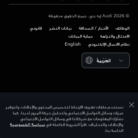
تنزيل الكتيب
الأعمال والأساطيل
المستقبل
باقة الخدمة الممتدة
© 2026 Audi إيه جي. جميع الحقوق محفوظة
Tree Nation
احجز تجربة قيادة
التصميم
خدمات ما بعد البيع للأعمال
الوظائف
الأخبار / الصحافة
بيانات النشر
قانوني
Audi Matcher
اعثر على وكيل
الاستدامة
الامتثال والنزاهة
حماية البيانات
استدعاء الوسائد الهوائية
قارن الطرازات
اتصل بنا
نظام الاتصال الإلكتروني
English
أسلوب الحياة
احجز خدمة
Please select country
Audi Sport
نستخدم ملفات تعريف الارتباط لتخصيص المحتوى والإعلانات، ولتوفير
ميزات وسائل التواصل الاجتماعي ولتحليل حركة المرور لدينا. كما
نشارك المعلومات مع شركائنا في وسائل التواصل الاجتماعي
والإعلانات والتحليلات. اقرأ الشروط الكاملة في
سياسة الخصوصية
الخاصة بنا.